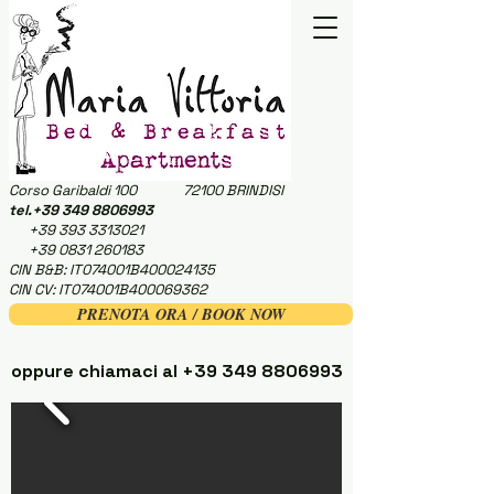
Corso Garibaldi 100 72100 BRINDISI
tel.+39
349 8806993
+39 393 3313021
+39 0831 260183
CIN B&B: IT074001B400024135
CIN CV: IT074001B400069362
PRENOTA ORA / BOOK NOW
oppure chiamaci al
+39 349 8806993