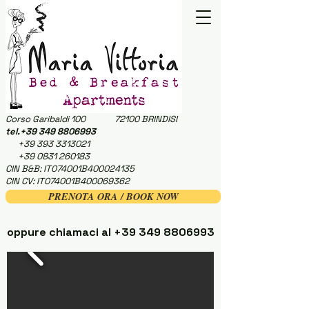
Corso Garibaldi 100 72100 BRINDISI
tel.+39
349 8806993
+39 393 3313021
+39 0831 260183
CIN B&B: IT074001B400024135
CIN CV: IT074001B400069362
PRENOTA ORA / BOOK NOW
oppure chiamaci al
+39 349 8806993