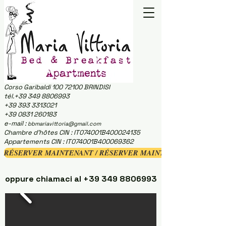
Corso Garibaldi
100 72100
BRINDISI
tél.+39 349 8806993
+39 393 3313021
+39 0831 260183
e-mail :
bbmariavittoria@gmail.com
Chambre d'hôtes CIN : IT074001B400024135
Appartements CIN : IT074001B400069362
RÉSERVER MAINTENANT / RÉSERVER MAINTENANT
oppure chiamaci al
+39 349 8806993