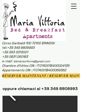
Corso Garibaldi
100 72100
BRINDISI
tél.+39 349 8806993
+39 393 3313021
+39 0831 260183
e-mail :
bbmariavittoria@gmail.com
Chambre d'hôtes CIN : IT074001B400024135
Appartements CIN : IT074001B400069362
RÉSERVER MAINTENANT / RÉSERVER MAINTENANT
oppure chiamaci al
+39 349 8806993